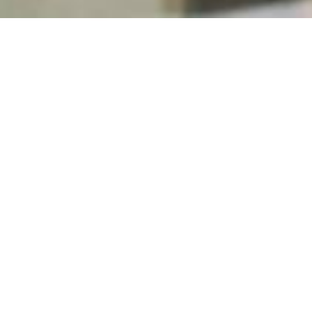
Montag bis Freitag von 8.30 Uhr bis 17.00 Uhr.
Telefon: 0 23 59 - 29 16 20
E-Mail: dinauer.lack@t-online.de
Porsche 993 Cabrio
Dieser
Porsche Cabrio
kam
äußerlich vom Lack nicht
so schön daher. Viele
Oberflächenkratzer
und
insgesamt sehr stumpf war
er. Hier im Bild sieht man
ihn schon nach der Aufbereitung und
Versiegelung
.
Der eigentliche Grund für den Aufenthalt bei uns